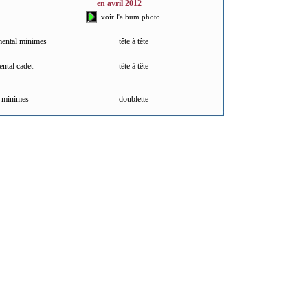
en avril 2012
voir l'album photo
ental minimes
tête à tête
ntal cadet
tête à tête
 minimes
doublette
jeunes de Laon cadets
doublette
 cadets
triplette