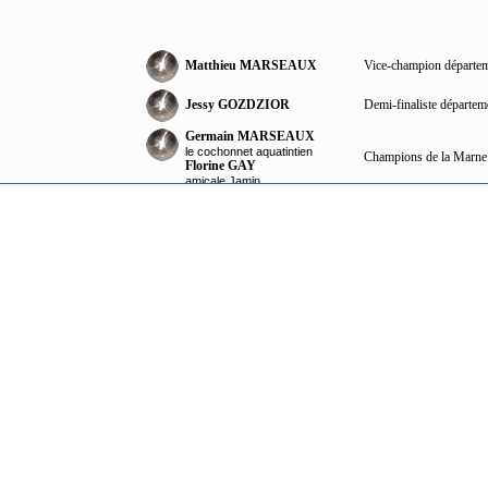
Matthieu MARSEAUX
Vice-champion départem
Jessy GOZDZIOR
Demi-finaliste départeme
Germain MARSEAUX
le cochonnet aquatintien
Champions de la Marne
Florine GAY
amicale Jamin
Jessy GOZDZIOR
Finalistes du concours 
Thomas FONTAINE
Jessy GOZDZIOR
le cochonnet aquatintien
Thomas FONTAINE
Vice-champions de ligue
le cochonnet aquatintien
Alexis MERET
Witry-les -Reims