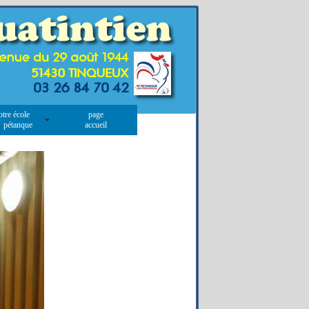
otre école
page
 pétanque
accueil