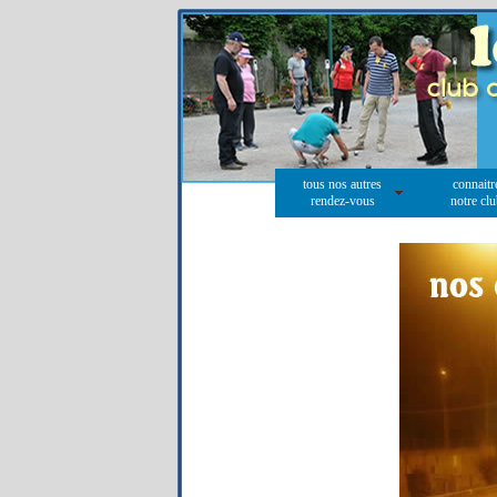
tous nos autres
connaitr
rendez-vous
notre cl