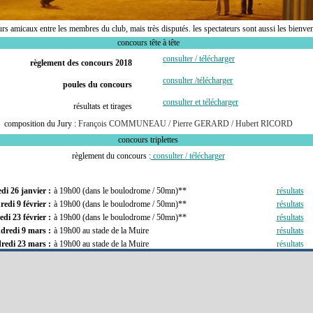
urs amicaux
entre les membres du club
, mais très disputés.
l
es spectateurs sont aussi les bienve
concours tête à tête
consulter / télécharger
règlement des concours 2018
consulter /télécharger
poules du concours
consulter et télécharger
résultats et tirages
composition du Jury :
François COMMUNEAU /
Pierre GERARD /
Hubert RICORD
concours triplettes
règlement du concours :
consulter / télécharger
di 26 janvier :
à 19h00 (dans le boulodrome / 50mn)**
résultats
redi 9 février :
à 19h00 (dans le boulodrome / 50mn)**
résultats
di 23 février :
à 19h00 (dans le boulodrome / 50mn)**
résultats
dredi 9 mars :
à 19h00 au stade de la Muire
résultats
redi 23 mars :
à 19h00 au stade de la Muire
résultats
ndredi 6 avril :
à 19h00 au stade de la Muire
résultats
redi 20 avril :
à 19h00 au stade de la Muire
résultats
endredi 4 mai :
à 19h00 au stade de la Muire
résultats
ndredi 11 mai :
à 19h00 au stade de la Muire
résultats
dredi 15 juin :
à 19h00 au stade de la Muire
resultats