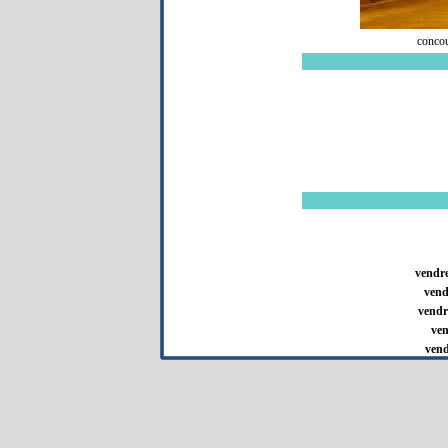
conco
vendre
vend
vendre
ven
vend
ve
vend
v
ve
v
en