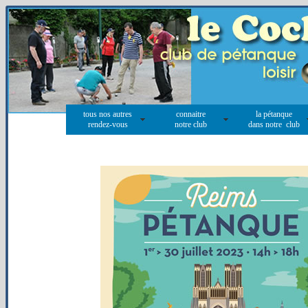
tous nos autres
connaitre
la pétanque
rendez-vous
notre club
dans notre club