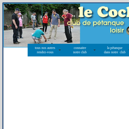
tous nos autres
connaitre
la pétanque
rendez-vous
notre club
dans notre club