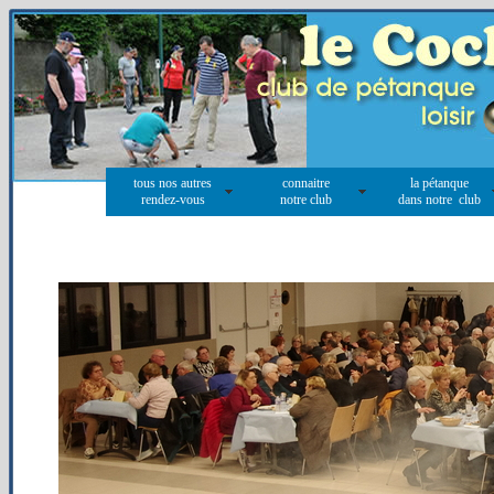
tous nos autres
connaitre
la pétanque
rendez-vous
notre club
dans notre club